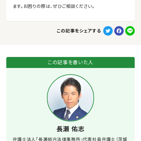
ます。お困りの際は、ぜひご相談ください。
T
F
L
この記事をシェアする
w
a
i
i
c
n
t
e
e
この記事を書いた人
t
b
e
o
r
o
k
⻑瀬 佑志
弁護士法人「長瀬総合法律事務所」代表社員弁護士（茨城