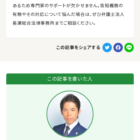
あるため専門家のサポートが欠かせません。告知義務の
有無やその対応について悩んだ場合は、ぜひ弁護士法人
長瀬総合法律事務所までご相談ください。
T
F
L
この記事をシェアする
w
a
i
i
c
n
t
e
e
この記事を書いた人
t
b
e
o
r
o
k