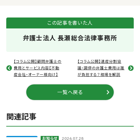
w
a
i
i
c
n
t
e
e
この記事を書いた人
t
b
弁護士法人 長瀬総合法律事務所
e
o
r
o
k
【コラム公開】顧問弁護士の
【コラム公開】遺産分割協
費用とサービス内容【不動
議・調停の弁護士費用は誰
産会社・オーナー様向け】
が負担する？相場を解説
一覧へ戻る
関連記事
お知らせ
2026.07.28