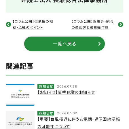
e
o
r
o
k
【コラム公開】借地権の相
【コラム公開】理事会・総会
続・承継のポイント
の進め方と議事録作成
一覧へ戻る
関連記事
お知らせ
2026.07.28
【お知らせ】夏季休業のお知らせ
お知らせ
2026.06.02
【重要】台風接近に伴うお電話・通信回線混雑
の可能性について