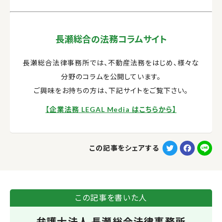
長瀬総合の法務コラムサイト
長瀬総合法律事務所では、不動産法務をはじめ、様々な
分野のコラムを公開しています。
ご興味をお持ちの方は、下記サイトをご覧下さい。
【企業法務 LEGAL Media はこちらから】
T
F
L
この記事をシェアする
w
a
i
i
c
n
t
e
e
この記事を書いた人
t
b
弁護士法人 長瀬総合法律事務所